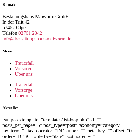
Kontakt
Bestattungshaus Maiworm GmbH
In der Trift 42
57462 Olpe
Telefon
02761 2842
info@bestattungshaus-maiworm.de
Menü
Trauerfall
Vorsorge
Über uns
Trauerfall
Vorsorge
Über uns
Aktuelles
[su_posts template="templates/list-loop.php" id=""
posts_per_page="5" post_type="post" taxonomy="category"
tax_term="" tax_operator="IN" author="" meta_key="" offset="0"
order="DESC" orderby="date" post_parent=""