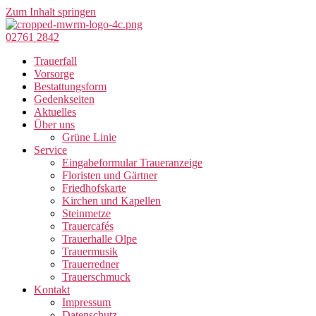
Zum Inhalt springen
02761 2842
Trauerfall
Vorsorge
Bestattungsform
Gedenkseiten
Aktuelles
Über uns
Grüne Linie
Service
Eingabeformular Traueranzeige
Floristen und Gärtner
Friedhofskarte
Kirchen und Kapellen
Steinmetze
Trauercafés
Trauerhalle Olpe
Trauermusik
Trauerredner
Trauerschmuck
Kontakt
Impressum
Datenschutz