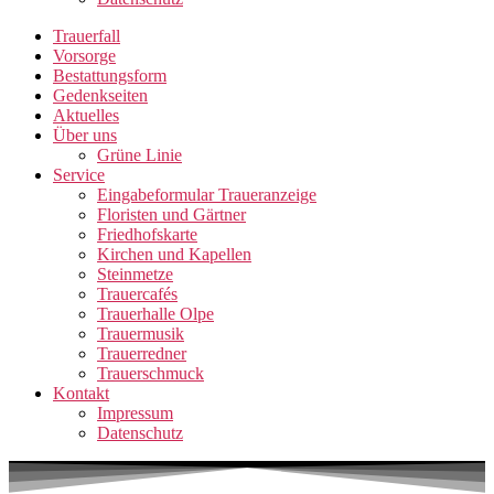
Trauerfall
Vorsorge
Bestattungsform
Gedenkseiten
Aktuelles
Über uns
Grüne Linie
Service
Eingabeformular Traueranzeige
Floristen und Gärtner
Friedhofskarte
Kirchen und Kapellen
Steinmetze
Trauercafés
Trauerhalle Olpe
Trauermusik
Trauerredner
Trauerschmuck
Kontakt
Impressum
Datenschutz