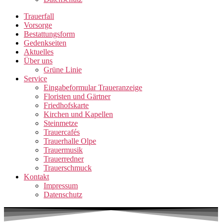
Trauerfall
Vorsorge
Bestattungsform
Gedenkseiten
Aktuelles
Über uns
Grüne Linie
Service
Eingabeformular Traueranzeige
Floristen und Gärtner
Friedhofskarte
Kirchen und Kapellen
Steinmetze
Trauercafés
Trauerhalle Olpe
Trauermusik
Trauerredner
Trauerschmuck
Kontakt
Impressum
Datenschutz