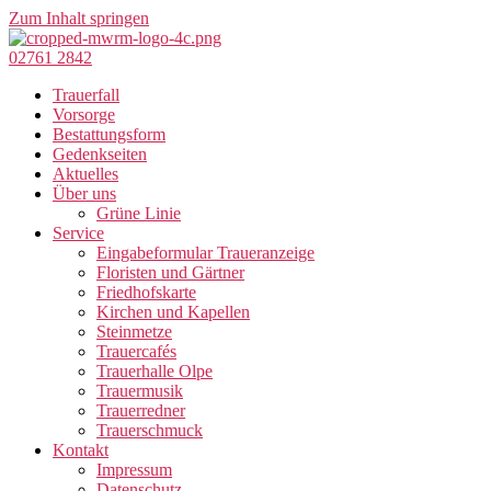
Zum Inhalt springen
02761 2842
Trauerfall
Vorsorge
Bestattungsform
Gedenkseiten
Aktuelles
Über uns
Grüne Linie
Service
Eingabeformular Traueranzeige
Floristen und Gärtner
Friedhofskarte
Kirchen und Kapellen
Steinmetze
Trauercafés
Trauerhalle Olpe
Trauermusik
Trauerredner
Trauerschmuck
Kontakt
Impressum
Datenschutz