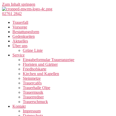
Zum Inhalt springen
02761 2842
Trauerfall
Vorsorge
Bestattungsform
Gedenkseiten
Aktuelles
Über uns
Grüne Linie
Service
Eingabeformular Traueranzeige
Floristen und Gärtner
Friedhofskarte
Kirchen und Kapellen
Steinmetze
Trauercafés
Trauerhalle Olpe
Trauermusik
Trauerredner
Trauerschmuck
Kontakt
Impressum
Datenschutz