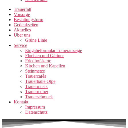
Trauerfall
Vorsorge
Bestattungsform
Gedenkseiten
Aktuelles
Über uns
Grüne Linie
Service
Eingabeformular Traueranzeige
Floristen und Gärtner
Friedhofskarte
Kirchen und Kapellen
Steinmetze
Trauercafés
Trauerhalle Olpe
Trauermusik
Trauerredner
Trauerschmuck
Kontakt
Impressum
Datenschutz