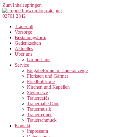
Zum Inhalt springen
02761 2842
Trauerfall
Vorsorge
Bestattungsform
Gedenkseiten
Aktuelles
Über uns
Grüne Linie
Service
Eingabeformular Traueranzeige
Floristen und Gärtner
Friedhofskarte
Kirchen und Kapellen
Steinmetze
Trauercafés
Trauerhalle Olpe
Trauermusik
Trauerredner
Trauerschmuck
Kontakt
Impressum
Datenschutz