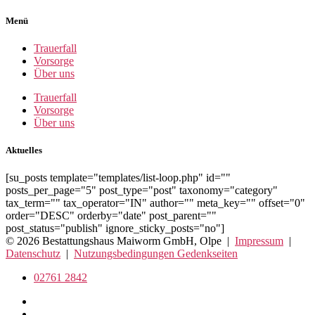
Menü
Trauerfall
Vorsorge
Über uns
Trauerfall
Vorsorge
Über uns
Aktuelles
[su_posts template="templates/list-loop.php" id=""
posts_per_page="5" post_type="post" taxonomy="category"
tax_term="" tax_operator="IN" author="" meta_key="" offset="0"
order="DESC" orderby="date" post_parent=""
post_status="publish" ignore_sticky_posts="no"]
© 2026 Bestattungshaus Maiworm GmbH, Olpe |
Impressum
|
Datenschutz
|
Nutzungsbedingungen Gedenkseiten
02761 2842