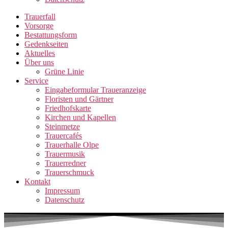
Trauerfall
Vorsorge
Bestattungsform
Gedenkseiten
Aktuelles
Über uns
Grüne Linie
Service
Eingabeformular Traueranzeige
Floristen und Gärtner
Friedhofskarte
Kirchen und Kapellen
Steinmetze
Trauercafés
Trauerhalle Olpe
Trauermusik
Trauerredner
Trauerschmuck
Kontakt
Impressum
Datenschutz