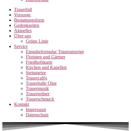
Trauerfall
Vorsorge
Bestattungsform
Gedenkseiten
Aktuelles
Über uns
Grüne Linie
Service
Eingabeformular Traueranzeige
Floristen und Gärtner
Friedhofskarte
Kirchen und Kapellen
Steinmetze
Trauercafés
Trauerhalle Olpe
Trauermusik
Trauerredner
Trauerschmuck
Kontakt
Impressum
Datenschutz