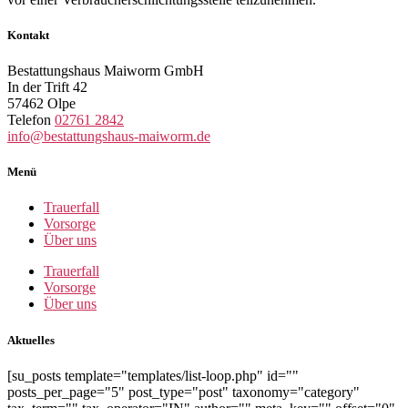
Kontakt
Bestattungshaus Maiworm GmbH
In der Trift 42
57462 Olpe
Telefon
02761 2842
info@bestattungshaus-maiworm.de
Menü
Trauerfall
Vorsorge
Über uns
Trauerfall
Vorsorge
Über uns
Aktuelles
[su_posts template="templates/list-loop.php" id=""
posts_per_page="5" post_type="post" taxonomy="category"