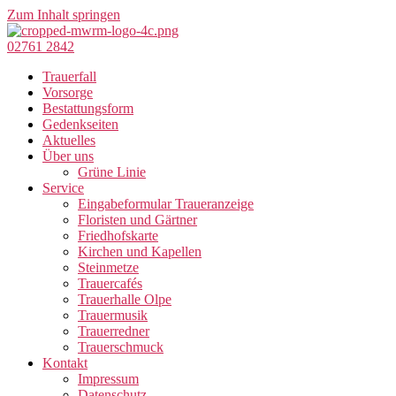
Zum Inhalt springen
02761 2842
Trauerfall
Vorsorge
Bestattungsform
Gedenkseiten
Aktuelles
Über uns
Grüne Linie
Service
Eingabeformular Traueranzeige
Floristen und Gärtner
Friedhofskarte
Kirchen und Kapellen
Steinmetze
Trauercafés
Trauerhalle Olpe
Trauermusik
Trauerredner
Trauerschmuck
Kontakt
Impressum
Datenschutz