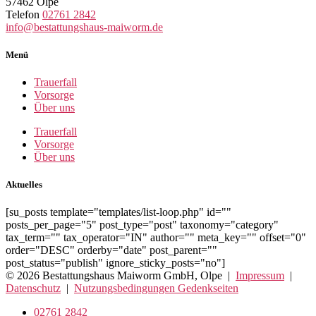
57462 Olpe
Telefon
02761 2842
info@bestattungshaus-maiworm.de
Menü
Trauerfall
Vorsorge
Über uns
Trauerfall
Vorsorge
Über uns
Aktuelles
[su_posts template="templates/list-loop.php" id=""
posts_per_page="5" post_type="post" taxonomy="category"
tax_term="" tax_operator="IN" author="" meta_key="" offset="0"
order="DESC" orderby="date" post_parent=""
post_status="publish" ignore_sticky_posts="no"]
© 2026 Bestattungshaus Maiworm GmbH, Olpe |
Impressum
|
Datenschutz
|
Nutzungsbedingungen Gedenkseiten
02761 2842