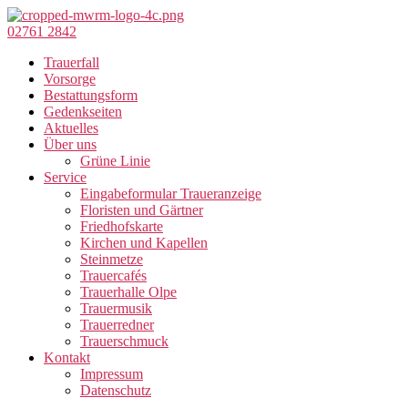
Zum
Inhalt
02761 2842
springen
Trauerfall
Vorsorge
Bestattungsform
Gedenkseiten
Aktuelles
Über uns
Grüne Linie
Service
Eingabeformular Traueranzeige
Floristen und Gärtner
Friedhofskarte
Kirchen und Kapellen
Steinmetze
Trauercafés
Trauerhalle Olpe
Trauermusik
Trauerredner
Trauerschmuck
Kontakt
Impressum
Datenschutz