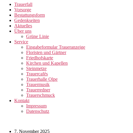
Trauerfall
Vorsorge
Bestattungsform
Gedenkseiten
Aktuelles
Über uns
Grüne Linie
Service
Eingabeformular Traueranzeige
Floristen und Gärtner
Friedhofskarte
Kirchen und Kapellen
Steinmetze
Trauercafés
Trauerhalle Olpe
Trauermusik
Trauerredner
Trauerschmuck
Kontakt
Impressum
Datenschutz
7. November 2025